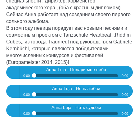
специальности ,,Дирижер, хормейстер
академического хора,, (оба с красным дипломом).
Сейчас Анна работает над созданием своего первого
сольного альбома.
В этом году певица порадует вас новыми песнями и
совместным проектом с Tanzschule Heartbeat ,,Riddim
Cubes,, из города Traunreut под руководством Gabriele
Kernbüchl, которые являются победителями
многочисленных конкурсов и фестивалей
(Europameister 2014, 2015)!
Anna Luja - Подари мне небо
0:00
0:00
Anna Luja - Ночь любви
Play /
Anna Luja - Подари мне небо
0:00
0:00
Anna Luja - Нить судьбы
Play /
Anna Luja - Ночь любви
0:00
0:00
Play /
Anna Luja - Нить судьбы
pause