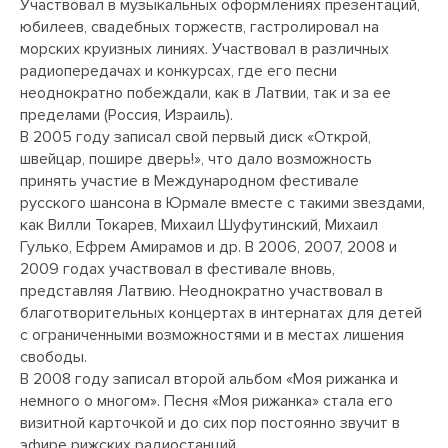
Участвовал в музыкальных оформлениях презентаций,
юбилеев, свадебных торжеств, гастролировал на
морских круизных линиях. Участвовал в различных
радиопередачах и конкурсах, где его песни
неоднократно побеждали, как в Латвии, так и за ее
пределами (Россия, Израиль).
В 2005 году записал свой первый диск «Открой,
швейцар, пошире дверь!», что дало возможность
принять участие в Международном фестивале
русского шансона в Юрмале вместе с такими звездами,
как Вилли Токарев, Михаил Шуфутинский, Михаил
Гулько, Ефрем Амирамов и др. В 2006, 2007, 2008 и
2009 годах участвовал в фестивале вновь,
представляя Латвию. Неоднократно участвовал в
благотворительных концертах в интернатах для детей
с ограниченными возможностями и в местах лишения
свободы.
В 2008 году записал второй альбом «Моя рижанка и
немного о многом». Песня «Моя рижанка» стала его
визитной карточкой и до сих пор постоянно звучит в
эфире рижских радиостанций.