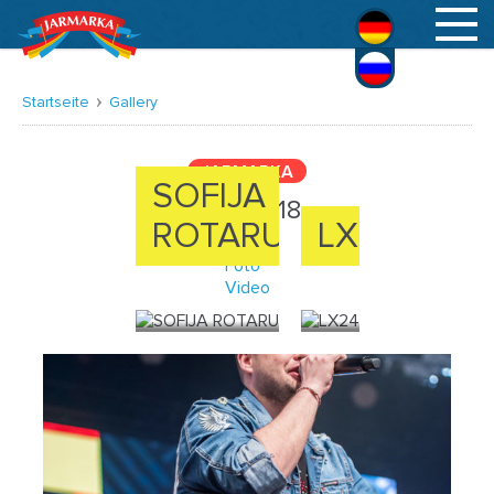
Deutsch
Русский
Startseite
Gallery
JARMARKA
SOFIJA
MAI 2018
ROTARU
LX24
Foto
FOTO
Video
FOTO