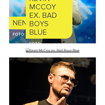
MCCOY
EX. BAD
NENSI
BOYS
BLUE
FOTO
FOTO